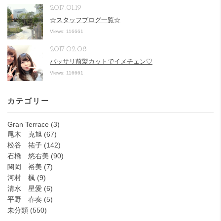
2017.01.19
☆スタッフブログ一覧☆
Views: 116661
2017.02.08
バッサリ前髪カットでイメチェン♡
Views: 116661
カテゴリー
Gran Terrace
(3)
尾木 克旭
(67)
松谷 祐子
(142)
石橋 悠右美
(90)
関岡 裕美
(7)
河村 楓
(9)
清水 星愛
(6)
平野 春奏
(5)
未分類
(550)