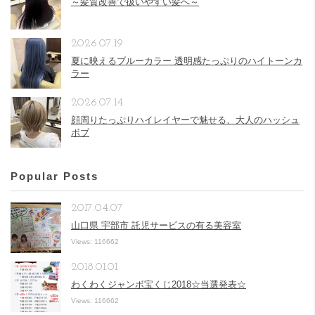
～髪質改善で扱いやすい髪へ～
2026.07.19
夏に映えるブルーカラー 透明感たっぷりのハイトーンカ
ラー
2026.07.14
顔周りたっぷりハイレイヤーで魅せる、大人のハッシュ
ボブ
Popular Posts
2017.04.07
山口県 宇部市 託児サービスの有る美容室
Views: 116662
2018.01.01
わくわくジャンボ宝くじ2018☆当選発表☆
Views: 116662