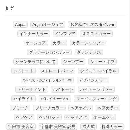
タグ
Aujua
Aujuaオージュア
お客様のヘアスタイル★
インナーカラー
インプレア
オススメカラー
オージュア
カラー
カラーシャンプー
グラデーションカラー
グランテラス
グランテラスについて
シャンプー
ショートボブ
ストレート
ストレートパーマ
ツイストスパイラル
ツイストスパイラルパーマ
デザインカラー
トリートメント
ハイトーン
ハイトーンカラー
ハイライト
バレイヤージュ
フェイスフレーミング
ブリーチ
ブリーチカラー
ヘアオイル
ヘアカラー
ヘアケア
ヘアセット
ヘッドスパ
ホームケア
宇部市 美容室
宇部市 美容室 託児
成人式
特殊カラー