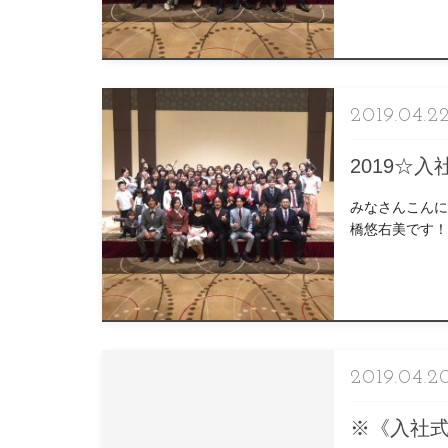
2019.04.2
2019☆
みなさんこんに
橋悠右美です！
をお考えだった
2019.04.2
※《入社