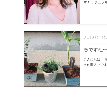
す！ ナチュラ
徐々に色抜けし
2019.04.0
春ですね
こんにちは！ 
さ仲間入りです
わせた色づきま