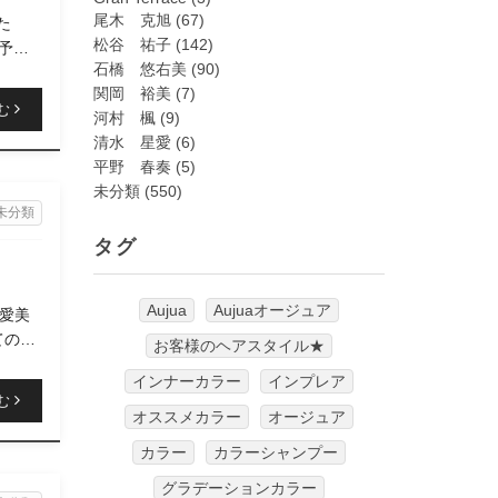
尾木 克旭
(67)
た
松谷 祐子
(142)
予約
石橋 悠右美
(90)
関岡 裕美
(7)
む
河村 楓
(9)
清水 星愛
(6)
平野 春奏
(5)
未分類
(550)
未分類
タグ
Aujua
Aujuaオージュア
村愛美
ての後
お客様のヘアスタイル★
インナーカラー
インプレア
む
オススメカラー
オージュア
カラー
カラーシャンプー
グラデーションカラー