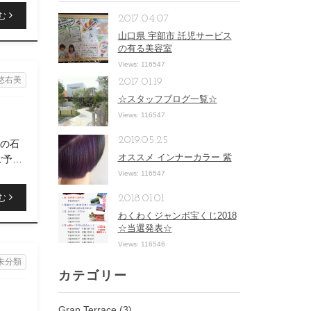
む
2017.04.07
山口県 宇部市 託児サービス
の有る美容室
Views: 116547
悠右美
2017.01.19
☆スタッフブログ一覧☆
Views: 116547
2019.05.25
トの石
オススメ インナーカラー 紫
ご予約
Views: 116547
む
2018.01.01
わくわくジャンボ宝くじ2018
☆当選発表☆
Views: 116546
未分類
カテゴリー
Gran Terrace
(3)