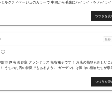
ルミルクティベージュのカラーで 中間から毛先にハイライトを ハイライ
てきた時に更に可愛くなるように […]
つづきを読
9
松谷
〜♡
宇部市 厚南 美容室 グランテラス 松谷祐子です！ お店の植物も新しいこ
！ うちのお店の特徴でもあるように ガーデンには沢山の植物たちが季
す♡ それを楽しみに癒されに来 […]
つづきを読