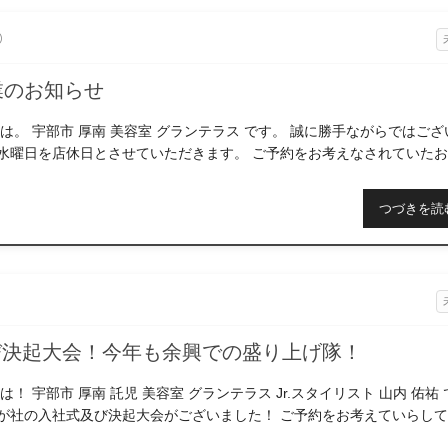
0
業のお知らせ
は。 宇部市 厚南 美容室 グランテラス です。 誠に勝手ながらではござ
日 水曜日を店休日とさせていただきます。 ご予約をお考えなされていた
かけいたしまして、大変申し訳ご […]
つづきを読
5
び決起大会！今年も余興での盛り上げ隊！
！ 宇部市 厚南 託児 美容室 グランテラス Jr.スタイリスト 山内 佑祐
 我が社の入社式及び決起大会がございました！ ご予約をお考えていらし
迷惑をおかけし […]