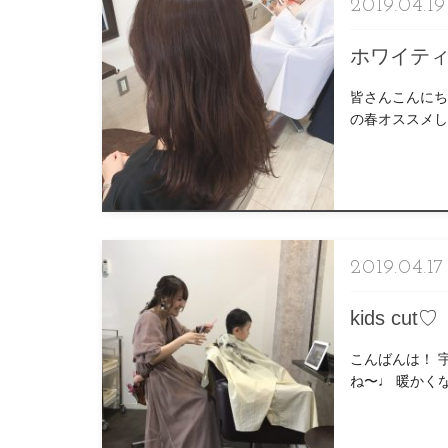
2019.04.19
ホワイテ
皆さんこんにちは
の春オススメし
です！ タイトル
2019.04.17
kids cut♡
こんばんは！ 
ね〜♩ 暖かく
ンもオススメです♡