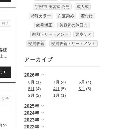
宇部市 美容室 託児
成人式
特殊カラー
白髪染め
着付け
 祐子
縮毛矯正
美容師の休日☆
酸熱トリートメント
頭皮ケア
髪質改善
髪質改善トリートメント
客様
上品
アーカイブ
む
2026年
8月
(1)
7月
(4)
6月
(4)
5月
(4)
4月
(5)
3月
(5)
2月
(2)
1月
(1)
 祐子
2025年
2024年
2023年
介で
2022年