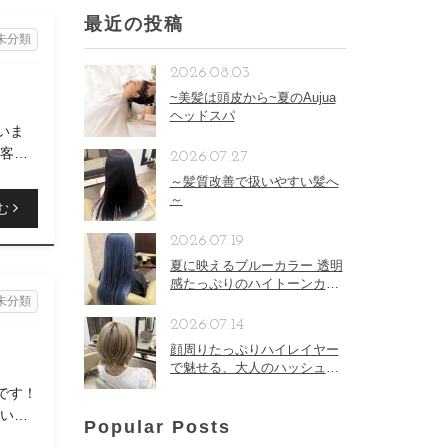
最近の投稿
未分類
2026.08.03
~美髪は頭皮から~夏のAujua
ヘッドスパ
いま
お客
2026.07.27
～髪質改善で扱いやすい髪へ
～
む
2026.07.19
夏に映えるブルーカラー 透明
感たっぷりのハイトーンカラ
未分類
ー
2026.07.14
顔周りたっぷりハイレイヤー
で魅せる、大人のハッシュボ
ブ
 です！
ていた
Popular Posts