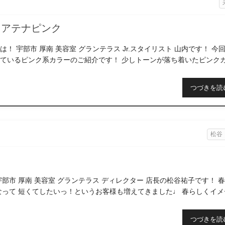
ィアテナピンク
！ 宇部市 厚南 美容室 グランテラス Jr.スタイリスト 山内です！ 今
ているピンク系カラーのご紹介です！ 少しトーンが落ち着いたピンク
でなぜホワイテ […]
つづきを読
松谷
宇部市 厚南 美容室 グランテラス ディレクター 店長の松谷祐子です！ 
なって 短くてしたいっ！というお客様も増えてきました♩ 春らしくイメ
 さて、 GRAN TE […]
つづきを読