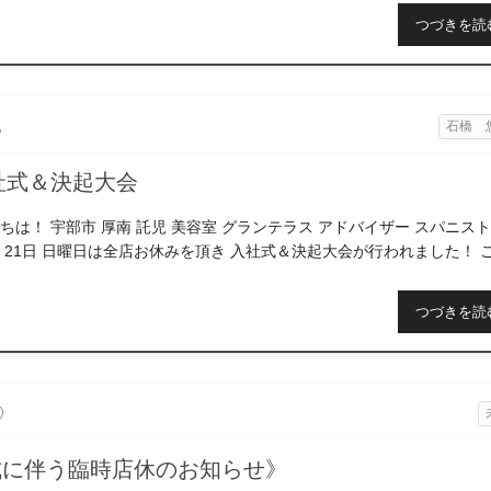
つづきを読
2
石橋 
入社式＆決起大会
ちは！ 宇部市 厚南 託児 美容室 グランテラス アドバイザー スパニス
 21日 日曜日は全店お休みを頂き 入社式＆決起大会が行われました！ 
お客様 ご迷惑をお掛けし […]
つづきを読
0
式に伴う臨時店休のお知らせ》