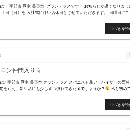
は！ 宇部市 厚南 美容室 グランテラスです！ お知らせが遅くなりまし
２１日（日）を 入社式に伴い店休日とさせていただきます。 日曜日にご
ていたお客様。 誠に […]
つづきを読
0
ーロン仲間入り☆
は♪ 宇部市 厚南 美容室 グランテラス スパニスト兼アドバイザーの西
下旬を迎え、新生活にも少しずつ慣れてきた頃でしょうか？
私も初め
てくれたことで、沢山の良い刺激 […]
つづきを読