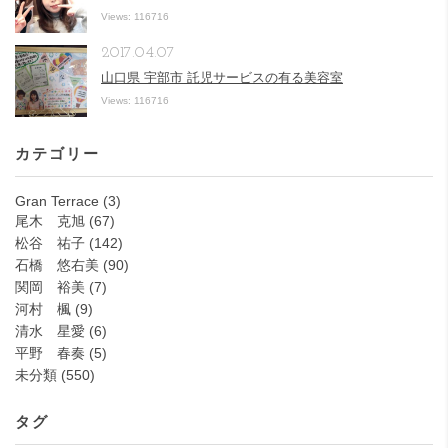
Views: 116716
2017.04.07
山口県 宇部市 託児サービスの有る美容室
Views: 116716
カテゴリー
Gran Terrace
(3)
尾木 克旭
(67)
松谷 祐子
(142)
石橋 悠右美
(90)
関岡 裕美
(7)
河村 楓
(9)
清水 星愛
(6)
平野 春奏
(5)
未分類
(550)
タグ