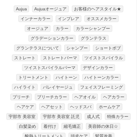
Aujua
Aujuaオージュア
お客様のヘアスタイル★
インナーカラー
インプレア
オススメカラー
オージュア
カラー
カラーシャンプー
グラデーションカラー
グランテラス
グランテラスについて
シャンプー
ショートボブ
ストレート
ストレートパーマ
ツイストスパイラル
ツイストスパイラルパーマ
デザインカラー
トリートメント
ハイトーン
ハイトーンカラー
ハイライト
バレイヤージュ
フェイスフレーミング
ブリーチ
ブリーチカラー
ヘアオイル
ヘアカラー
ヘアケア
ヘアセット
ヘッドスパ
ホームケア
宇部市 美容室
宇部市 美容室 託児
成人式
特殊カラー
白髪染め
着付け
縮毛矯正
美容師の休日☆
酸熱トリートメント
頭皮ケア
髪質改善