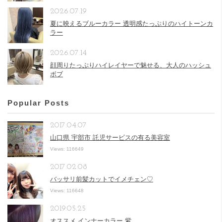
2026.07.19
夏に映えるブルーカラー 透明感たっぷりのハイトーンカ
ラー
2026.07.14
顔周りたっぷりハイレイヤーで魅せる、大人のハッシュ
ボブ
Popular Posts
2017.04.07
山口県 宇部市 託児サービスの有る美容室
Views: 116649
2017.02.08
バッサリ前髪カットでイメチェン♡
Views: 116648
2019.05.25
オススメ インナーカラー 紫