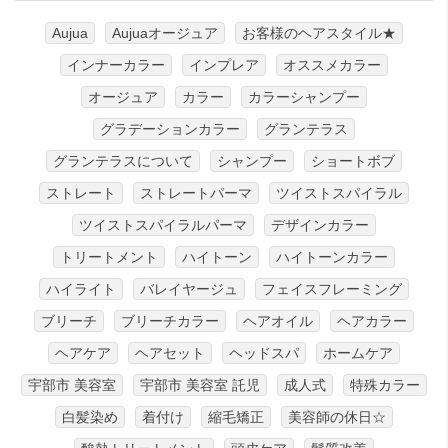
Aujua
Aujuaオージュア
お客様のヘアスタイル★
インナーカラー
インプレア
オススメカラー
オージュア
カラー
カラーシャンプー
グラデーションカラー
グランテラス
グランテラスについて
シャンプー
ショートボブ
ストレート
ストレートパーマ
ツイストスパイラル
ツイストスパイラルパーマ
デザインカラー
トリートメント
ハイトーン
ハイトーンカラー
ハイライト
バレイヤージュ
フェイスフレーミング
ブリーチ
ブリーチカラー
ヘアオイル
ヘアカラー
ヘアケア
ヘアセット
ヘッドスパ
ホームケア
宇部市 美容室
宇部市 美容室 託児
成人式
特殊カラー
白髪染め
着付け
縮毛矯正
美容師の休日☆