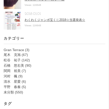
Views: 116648
2018.01.01
わくわくジャンボ宝くじ2018☆当選発表☆
Views: 116648
カテゴリー
Gran Terrace
(3)
尾木 克旭
(67)
松谷 祐子
(142)
石橋 悠右美
(90)
関岡 裕美
(7)
河村 楓
(9)
清水 星愛
(6)
平野 春奏
(5)
未分類
(550)
タグ