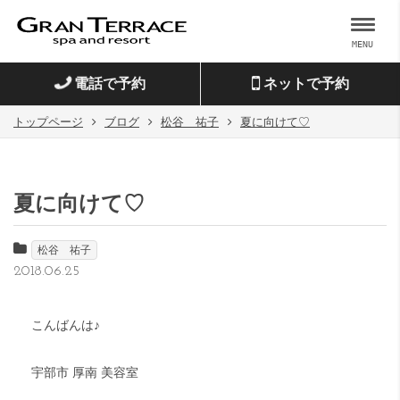
MENU
電話で予約
ネットで予約
トップページ
ブログ
松谷 祐子
夏に向けて♡
夏に向けて♡
松谷 祐子
2018.06.25
こんばんは♪
宇部市 厚南 美容室