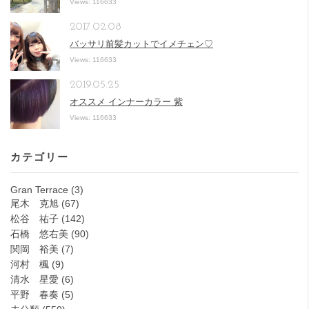
Views: 116633
2017.02.08
バッサリ前髪カットでイメチェン♡
Views: 116633
2019.05.25
オススメ インナーカラー 紫
Views: 116633
カテゴリー
Gran Terrace
(3)
尾木 克旭
(67)
松谷 祐子
(142)
石橋 悠右美
(90)
関岡 裕美
(7)
河村 楓
(9)
清水 星愛
(6)
平野 春奏
(5)