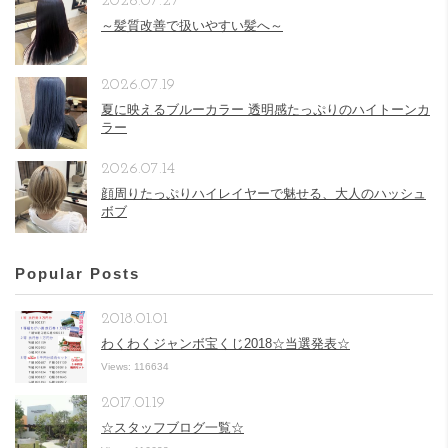
2026.07.27
～髪質改善で扱いやすい髪へ～
2026.07.19
夏に映えるブルーカラー 透明感たっぷりのハイトーンカ
ラー
2026.07.14
顔周りたっぷりハイレイヤーで魅せる、大人のハッシュ
ボブ
Popular Posts
2018.01.01
わくわくジャンボ宝くじ2018☆当選発表☆
Views: 116634
2017.01.19
☆スタッフブログ一覧☆