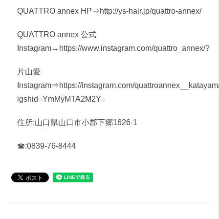
QUATTRO annex HP⇒
http://ys-hair.jp/quattro-annex/
QUATTRO annex 公式
Instagram→
https://www.instagram.com/quattro_annex/?
片山愛
Instagram⇒
https://instagram.com/quattroannex__kataya
igshid=YmMyMTA2M2Y=
住所:山口県山口市小郡下郷1626-1
☎︎:0839-76-8444