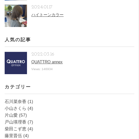
2024.01.17
ハイトーンカラー
人気の記事
2022.03.16
QUATTRO annex
Views: 146934
カテゴリー
石川菜奈香
(1)
小山さくら
(4)
片山愛
(57)
戸山瑛理香
(7)
柴田こず恵
(4)
藤里晋伍
(4)