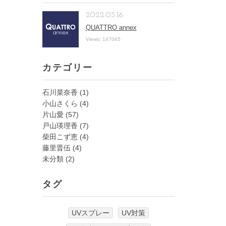
2022.03.16
QUATTRO annex
Views: 147045
カテゴリー
石川菜奈香
(1)
小山さくら
(4)
片山愛
(57)
戸山瑛理香
(7)
柴田こず恵
(4)
藤里晋伍
(4)
未分類
(2)
タグ
UVスプレー
UV対策