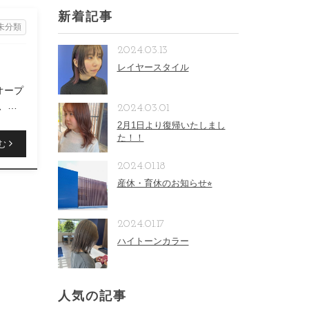
新着記事
未分類
2024.03.13
レイヤースタイル
ドオープ
、ゆ
2024.03.01
2月1日より復帰いたしまし
た！！
む
2024.01.18
産休・育休のお知らせ⭐︎
2024.01.17
ハイトーンカラー
人気の記事