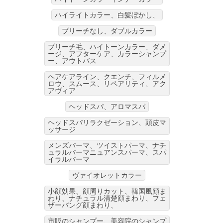
ハイライトカラー、白髪ぼかし、
ブリーチなし、ダブルカラー
ブリーチ毛、ハイトーンカラー、ダメ
ージ、アフターケア、カラーシャンプ
ー、アウトバス
ヘアケアライン、クエンチ、フィルメ
ロウ、スムース、リペアリティ、アク
アヴィア
ヘッドスパ、アロマスパ
ヘッドスパリラクゼーション、頭皮マ
ッサージ
メンズパーマ、ツイストパーマ、ナチ
ュラルパーマニュアンスパーマ、スパ
イラルパーマ
ヴァイオレットカラー
小顔効果、顔周りカット、韓国風顔ま
わり、ナチュラル清楚顔まわり、フェ
ザーバング顔まわり、
市販のシャンプー、美容院のシャンプ