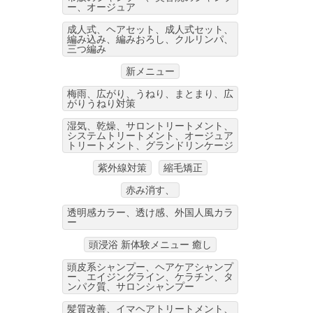
ー、オージュア
成人式、ヘアセット、成人式セット、
編み込み、編みおろし、クルリンパ、
三つ編み
新メニュー
梅雨、広がり、うねり、まとまり、広
がりうねり対策
湿気、乾燥、サロントリートメント、
システムトリートメント、オージュア
トリートメント、グランドリンケージ
紫外線対策
縮毛矯正
赤み消す、
透明感カラー、透け感、外国人風カラ
ー
頭浸浴 新体験メニュー 癒し
頭皮系シャンプー、ヘアケアシャンプ
ー、エイジングライン、ケラチン、タ
ンパク質、サロンシャンプー
髪質改善、イマヘアトリートメント、