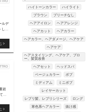
TTRO
ハイトーンカラー
ハイライト
ブラウン
ブリーチなし
ヘアアイロン
ヘアアレンジ
ゴールデ
トしま
ヘアカット
ヘアカラー
ヘアカラー、ヘアダメージ、ヘアケア
む
ヘアケア
ヘアスタイリング、ヘアケア、ブロ
ー、髪質改善
ヘアセット
ヘッドスパ
TTRO
ベージュカラー
ボブ
ミディアム
ミニボブ
重岩
レイヤーカット
ってい
レブリ髪、レブリシリーズ
ロング
寒色系ヘアカラー
抜け感
む