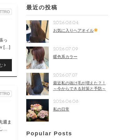
最近の投稿
TTRO
2026.08.04
お気に入りヘアオイル
張っ
 […]
2026.07.09
暖色系カラー
む
2026.07.07
最近私の抜け毛が増えた？！
～今からできる対策と予防～
TTRO
2026.06.08
私の日常
 先週ま
して
Popular Posts