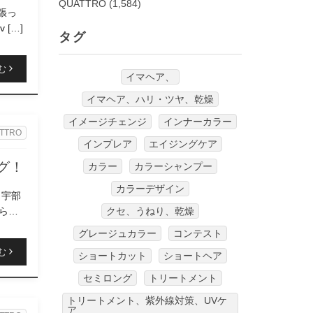
QUATTRO
(1,584)
張っ
 […]
タグ
む
イマヘア、
イマヘア、ハリ・ツヤ、乾燥
イメージチェンジ
インナーカラー
TTRO
インプレア
エイジングケア
グ！
カラー
カラーシャンプー
カラーデザイン
 宇部
らか
クセ、うねり、乾燥
グレージュカラー
コンテスト
む
ショートカット
ショートヘア
セミロング
トリートメント
トリートメント、紫外線対策、UVケ
ア