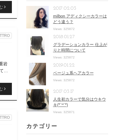
む
2017.02.03
milbon アディクシーカラーは
どう違う？
Views: 325872
TTRO
2018.01.27
グラデーションカラー 仕上が
りと時間について
Views: 325872
重岩
2019.01.22
ってい
ベージュ系ヘアカラー
Views: 325872
む
2017.03.17
人生初カラーで気分はウキウ
キ(*´꒳`*)
Views: 325871
TTRO
カテゴリー