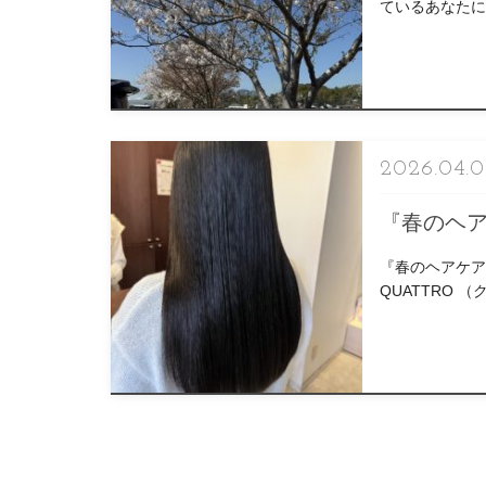
ているあなたに』 pr
2026.04.
『春のヘ
『春のヘアケ
QUATTRO
https://reservia