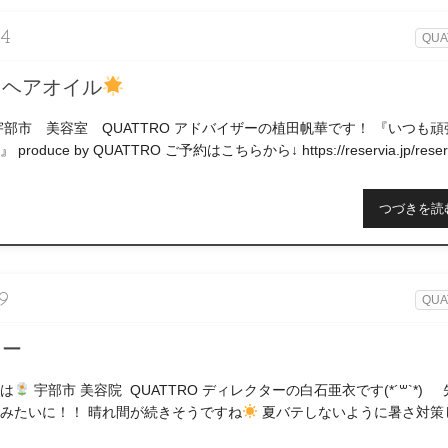
04
QUA
りヘアオイル
宇部市 美容室 QUATTRO アドバイザーの植田帆華です！ 『いつも頑
oduce by QUATTRO ご予約はこちらから↓ https://reservia.jp/reserv
つづきを読
9
QUA
ラー
は
宇部市 美容院 QUATTRO ディレクターの白石亜衣です(*´꒳`*)
みたいに！！ 晴れ間が続きそうですね
夏バテしないように暑さ対策