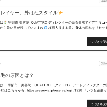
9
QUA
ムレイヤー、外はねスタイル
は
宇部市 美容院 QUATTRO ディレクターの白石亜衣です(*´꒳`*) 
から暑い日が続いていますね
梅雨入りする前に身体の疲れをリセッ
つも頑 […]
つづきを読
6
QUA
れ毛の原因とは？
は！ 宇部市 美容院 QUATTRO （クアトロ） アートディレクターの
ちらから↓ https://reservia.jp/reserve/login/1928 『いつも頑張
つづきを読