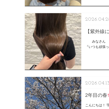
2026.04.2
【紫外線
みなさん こん
『いつも頑張って
【紫外 […]
2026.04.1
2年目の春
こんにちは！ 