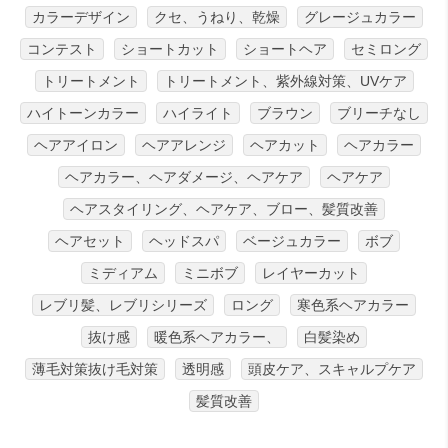
カラーデザイン
クセ、うねり、乾燥
グレージュカラー
コンテスト
ショートカット
ショートヘア
セミロング
トリートメント
トリートメント、紫外線対策、UVケア
ハイトーンカラー
ハイライト
ブラウン
ブリーチなし
ヘアアイロン
ヘアアレンジ
ヘアカット
ヘアカラー
ヘアカラー、ヘアダメージ、ヘアケア
ヘアケア
ヘアスタイリング、ヘアケア、ブロー、髪質改善
ヘアセット
ヘッドスパ
ベージュカラー
ボブ
ミディアム
ミニボブ
レイヤーカット
レブリ髪、レブリシリーズ
ロング
寒色系ヘアカラー
抜け感
暖色系ヘアカラー、
白髪染め
薄毛対策抜け毛対策
透明感
頭皮ケア、スキャルプケア
髪質改善