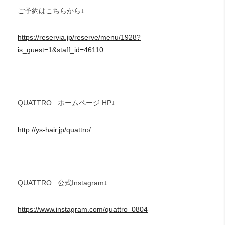
ご予約はこちらから↓
https://reservia.jp/reserve/menu/1928?
is_guest=1&staff_id=46110
QUATTRO
ホームページ HP↓
http://ys-hair.jp/quattro/
QUATTRO
公式Instagram↓
https://www.instagram.com/quattro_0804