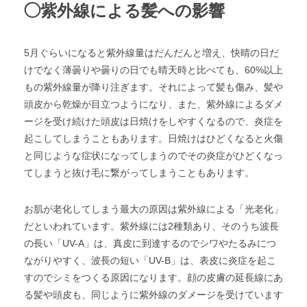
◯紫外線による髪への影響
5月ぐらいになると紫外線量はだんだんと増え、快晴の日だ
けでなく薄曇りや曇りの日でも晴天時と比べても、60%以上
もの紫外線量が降り注ぎます。それによって髪も傷み、髪や
頭皮から乾燥が目立つようになり、また、紫外線によるダメ
ージを受け続けた頭皮は日焼けをしやすくなるので、炎症を
起こしてしまうこともあります。日焼けはひどくなると火傷
と同じような症状になってしまうのでその炎症がひどくなっ
てしまうと抜け毛に繋がってしまうこともあります。
お肌が老化してしまう最大の原因は紫外線による「光老化」
だといわれています。紫外線には2種類あり、そのうち波長
の長い「UV-A」は、真皮に到達するのでシワやたるみにつ
ながりやすく、波長の短い「UV-B」は、表皮に炎症を起こ
すのでシミをつくる原因になります。顔の皮膚の延長線にあ
る髪や頭皮も、同じように紫外線のダメージを受けています