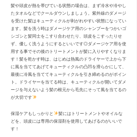
髪や頭皮が熱を帯びている状態の場合は、まず冷水や冷やし
たタオルなどでクールダウンしましょう。紫外線のダメージ
を受けた髪はキューティクルが剥がれやすい状態になってい
ます。髪を洗う時はダメージケア用のシャンプーをつかいゴ
シゴシと髪同士をこすり合わせたり、頭皮をこすったりせ
ず、優しく洗うようにするといいです◎ダメージケア用を使
用する事でその後のトリートメントが髪に入りやすくなりま
す！髪を乾かす時は、はじめは熱風のドライヤーで上から下
に風を当ててあげてキューティクルの凸凹を滑らかにして、
最後に冷風を当ててキューティクルを引き締めるのがポイン
ト。ドライヤーを当てる時は、キューティクルが開いてダメ
ージを与えないよう髪の根元から毛先にそって風を当てるの
が大切です
保湿ケアもしっかりと
髪にはトリートメントやオイルな
どを、頭皮には専用の保湿剤を使用してあげるのがいいで
す！