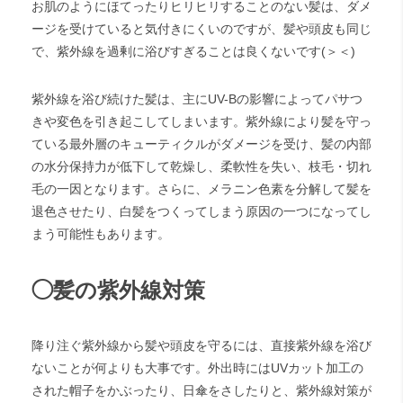
お肌のようにほてったりヒリヒリすることのない髪は、ダメ
ージを受けていると気付きにくいのですが、髪や頭皮も同じ
で、紫外線を過剰に浴びすぎることは良くないです(＞＜)
紫外線を浴び続けた髪は、主にUV-Bの影響によってパサつ
きや変色を引き起こしてしまいます。紫外線により髪を守っ
ている最外層のキューティクルがダメージを受け、髪の内部
の水分保持力が低下して乾燥し、柔軟性を失い、枝毛・切れ
毛の一因となります。さらに、メラニン色素を分解して髪を
退色させたり、白髪をつくってしまう原因の一つになってし
まう可能性もあります。
◯髪の紫外線対策
降り注ぐ紫外線から髪や頭皮を守るには、直接紫外線を浴び
ないことが何よりも大事です。外出時にはUVカット加工の
された帽子をかぶったり、日傘をさしたりと、紫外線対策が