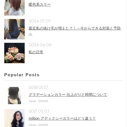
暖色系カラー
2026.07.07
最近私の抜け毛が増えた？！～今からできる対策と予防
～
2026.06.08
私の日常
Popular Posts
2018.01.27
グラデーションカラー 仕上がりと時間について
Views: 326095
2017.02.03
milbon アディクシーカラーはどう違う？
Views: 326095