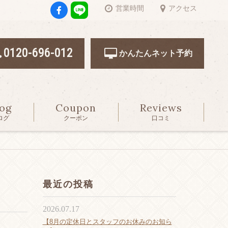
営業時間
アクセス
0120-696-012
かんたんネット予約
log
Coupon
Reviews
ログ
クーポン
口コミ
最近の投稿
2026.07.17
【8月の定休日とスタッフのお休みのお知ら