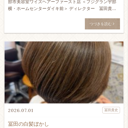
部市美容室ワイズヘアーファースト店 ＜フジグラン宇部
横・ホームセンターダイキ前＞ ディレクター 冨田貴史
です！！！ 24時間365日ネット予約受付可能！ ↓ WEB予
[…]
つづきを読む
2026.07.01
冨田貴史
冨田の白髪ぼかし