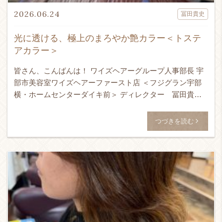
2026.06.24
冨田貴史
光に透ける、極上のまろやか艶カラー＜トステ
アカラー＞
皆さん、こんばんは！ ワイズヘアーグループ人事部長 宇
部市美容室ワイズヘアーファースト店 ＜フジグラン宇部
横・ホームセンターダイキ前＞ ディレクター 冨田貴史
です！！！ 24時間365日ネット予約受付可能！ ↓ WEB予
[…]
つづきを読む