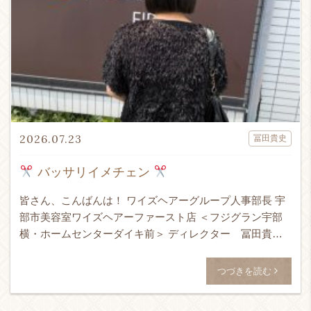
2026.07.23
冨田貴史
バッサリイメチェン
皆さん、こんばんは！ ワイズヘアーグループ人事部長 宇
部市美容室ワイズヘアーファースト店 ＜フジグラン宇部
横・ホームセンターダイキ前＞ ディレクター 冨田貴史
です！！！ 24時間365日ネット予約受付可能！ ↓ WEB予
[…]
つづきを読む