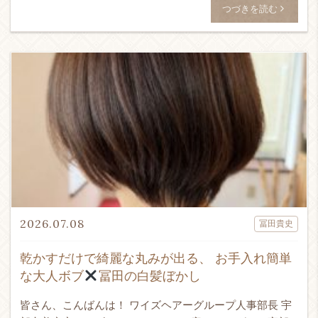
[…]
つづきを読む
2026.07.08
冨田貴史
乾かすだけで綺麗な丸みが出る、 お手入れ簡単
な大人ボブ
冨田の白髪ぼかし
皆さん、こんばんは！ ワイズヘアーグループ人事部長 宇