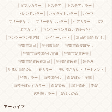
ダブルカラー
トステア
トステアカラー
トレンドカラー
ハイライトカラー
パーマ
ブリーチなし
ブリーチなしカラー
ヘアカラー
ボブ
ボブカット
マンツーマンサロンでゆったり
マンツーマン美容師
レイヤーカット
冨田の白髪ぼかし
宇部市冨田
宇部市白髪
宇部市白髪ぼかし
宇部市白髪ぼかし冨田
宇部市髪質改善
宇部市髪質改善冨田
宇部髪質改善
寒色系
明るい白髪染め
春カラー
洗い流さないトリートメント
特殊カラー
白髪ぼかし
白髪ぼかし宇部
白髪をぼかすカラー
白髪染め
縮毛矯正
艶髪
透明感カラー
髪は女の命
アーカイブ