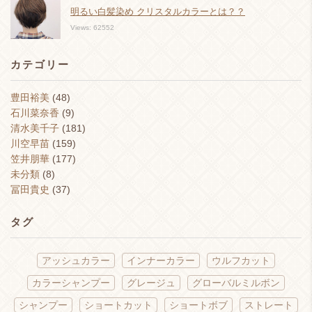
明るい白髪染め クリスタルカラーとは？？
Views: 62552
カテゴリー
豊田裕美
(48)
石川菜奈香
(9)
清水美千子
(181)
川空早苗
(159)
笠井朋華
(177)
未分類
(8)
冨田貴史
(37)
タグ
アッシュカラー
インナーカラー
ウルフカット
カラーシャンプー
グレージュ
グローバルミルボン
シャンプー
ショートカット
ショートボブ
ストレート