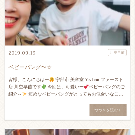
2019.09.19
川空早苗
ベビーバング〜☆
皆様、こんにちはー
宇部市 美容室 Y,s hair ファースト
店 川空早苗です
今回は、可愛いー
ベビーバングのご
紹介～
短めなベビーバングがとってもお似合いなこの
ちゃん
とびっきりな笑顔に癒されますっ
思わ […]
つづきを読む