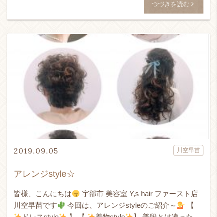
つづきを読む
2019.09.05
川空早苗
アレンジstyle☆
皆様、こんにちは
宇部市 美容室 Y,s hair ファースト店
川空早苗です
今回は、アレンジstyleのご紹介～
【
ドレスstyle
】 【
着物style
】 普段とは違った日