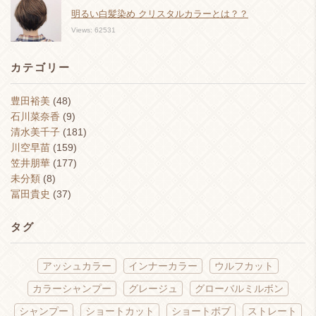
明るい白髪染め クリスタルカラーとは？？
Views: 62531
カテゴリー
豊田裕美
(48)
石川菜奈香
(9)
清水美千子
(181)
川空早苗
(159)
笠井朋華
(177)
未分類
(8)
冨田貴史
(37)
タグ
アッシュカラー
インナーカラー
ウルフカット
カラーシャンプー
グレージュ
グローバルミルボン
シャンプー
ショートカット
ショートボブ
ストレート