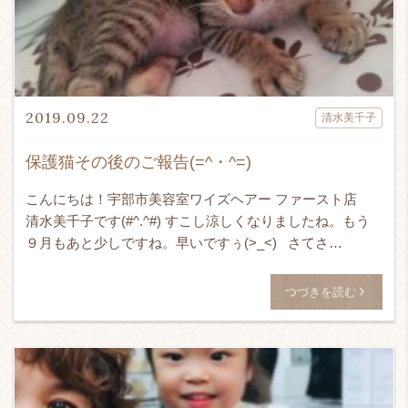
2019.09.22
清水美千子
保護猫その後のご報告(=^・^=)
こんにちは！宇部市美容室ワイズヘアー ファースト店
清水美千子です(#^.^#) すこし涼しくなりましたね。もう
９月もあと少しですね。早いですぅ(>_<) さてさ
て・・・以前６月頃でしょうか。子 […]
つづきを読む