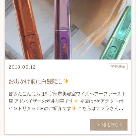
2019.09.12
笠井朋華
お出かけ前に白髪隠し
皆さんこんにちは!! 宇部市美容室ワイズヘアーファースト
店 アドバイザーの笠井朋華です
今回は«ケアテクトポ
イントリタッチ» のご紹介です
こちらはナプラさんの
商品で、 マスカラタイプの白髪隠しです!! 色は3種類で
[…]
つづきを読む