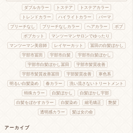
ダブルカラー
トステア
トステアカラー
トレンドカラー
ハイライトカラー
パーマ
ブリーチなし
ブリーチなしカラー
ヘアカラー
ボブ
ボブカット
マンツーマンサロンでゆったり
マンツーマン美容師
レイヤーカット
冨田の白髪ぼかし
宇部市冨田
宇部市白髪
宇部市白髪ぼかし
宇部市白髪ぼかし冨田
宇部市髪質改善
宇部市髪質改善冨田
宇部髪質改善
寒色系
明るい白髪染め
春カラー
洗い流さないトリートメント
特殊カラー
白髪ぼかし
白髪ぼかし宇部
白髪をぼかすカラー
白髪染め
縮毛矯正
艶髪
透明感カラー
髪は女の命
アーカイブ