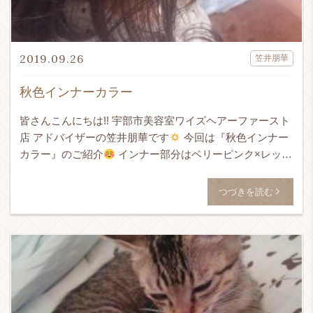
2019.09.26
笠井朋華
秋色インナーカラー
皆さんこんにちは!! 宇部市美容室ワイズヘアーファースト
店 アドバイザーの笠井朋華です
今回は『秋色インナー
カラー』のご紹介
インナー部分はベリーピンク×レッド
で 深みのあるあたたかい秋色に
暗めのインナーは色落
[…]
つづきを読む