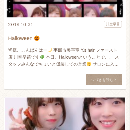
2018.10.31
川空早苗
Halloween
皆様、こんばんはー
宇部市美容室 Y,s hair ファースト
店 川空早苗です
本日、Halloweenということで、、 ス
タッフみんなでちょいと仮装しての営業
サロンに入っ
た途端に、、、 “お店間違え […]
つづきを読む