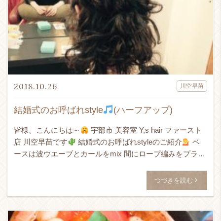
2018.10.26
川空早苗
結婚式のお呼ばれstyle
(ハーフアップ)
皆様、こんにちは～
宇部市 美容室 Y,s hair ファースト
店 川空早苗です
結婚式のお呼ばれstyleのご紹介
ベ
ースは波ウエーブとカールをmix 間にロープ編みをプラ
ス〜
ミディアムレングスのアレンジ可愛 […]
つづきを読む