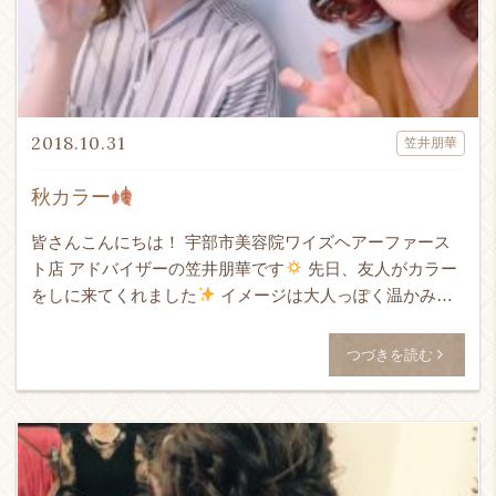
2018.10.31
笠井朋華
秋カラー
皆さんこんにちは！ 宇部市美容院ワイズヘアーファース
ト店 アドバイザーの笠井朋華です
先日、友人がカラー
をしに来てくれました
イメージは大人っぽく温かみの
ある色で、 before after インナーをブリーチして、 […]
つづきを読む