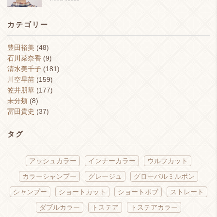
カテゴリー
豊田裕美
(48)
石川菜奈香
(9)
清水美千子
(181)
川空早苗
(159)
笠井朋華
(177)
未分類
(8)
冨田貴史
(37)
タグ
アッシュカラー
インナーカラー
ウルフカット
カラーシャンプー
グレージュ
グローバルミルボン
シャンプー
ショートカット
ショートボブ
ストレート
ダブルカラー
トステア
トステアカラー