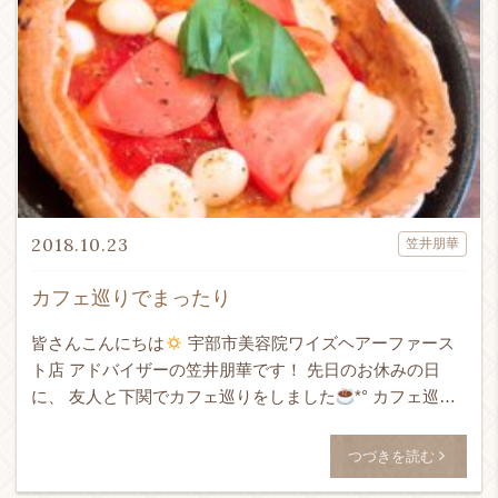
2018.10.23
笠井朋華
カフェ巡りでまったり
皆さんこんにちは
宇部市美容院ワイズヘアーファース
ト店 アドバイザーの笠井朋華です！ 先日のお休みの日
に、 友人と下関でカフェ巡りをしました
*° カフェ巡り
は私の趣味の1つで、 お休みの日にゆったりとした空間で
友人 […]
つづきを読む