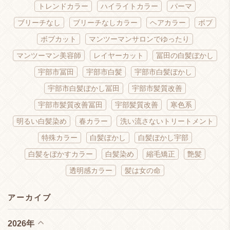
トレンドカラー
ハイライトカラー
パーマ
ブリーチなし
ブリーチなしカラー
ヘアカラー
ボブ
ボブカット
マンツーマンサロンでゆったり
マンツーマン美容師
レイヤーカット
冨田の白髪ぼかし
宇部市冨田
宇部市白髪
宇部市白髪ぼかし
宇部市白髪ぼかし冨田
宇部市髪質改善
宇部市髪質改善冨田
宇部髪質改善
寒色系
明るい白髪染め
春カラー
洗い流さないトリートメント
特殊カラー
白髪ぼかし
白髪ぼかし宇部
白髪をぼかすカラー
白髪染め
縮毛矯正
艶髪
透明感カラー
髪は女の命
アーカイブ
2026年