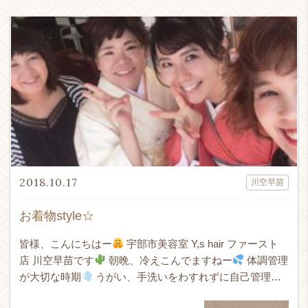
2018.10.17
川空早苗
お着物style☆
皆様、こんにちはー
宇部市美容室 Y,s hair ファースト
店 川空早苗です
朝晩、冷えこんでますねー
体調管理
が大切な時期
うがい、手洗いをわすれずに自己管理し
て過ごしましょう
今回は、、、 結婚式のお呼ば […]