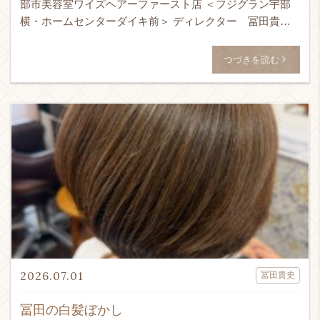
部市美容室ワイズヘアーファースト店 ＜フジグラン宇部
横・ホームセンターダイキ前＞ ディレクター 冨田貴史
です！！！ 24時間365日ネット予約受付可能！ ↓ WEB予
[…]
つづきを読む
2026.07.01
冨田貴史
冨田の白髪ぼかし