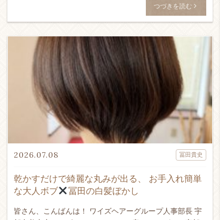
[…]
つづきを読む
2026.07.08
冨田貴史
乾かすだけで綺麗な丸みが出る、 お手入れ簡単
な大人ボブ
冨田の白髪ぼかし
皆さん、こんばんは！ ワイズヘアーグループ人事部長 宇