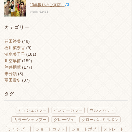
10年振りのご来店～
Views: 62453
カテゴリー
豊田裕美
(48)
石川菜奈香
(9)
清水美千子
(181)
川空早苗
(159)
笠井朋華
(177)
未分類
(8)
冨田貴史
(37)
タグ
アッシュカラー
インナーカラー
ウルフカット
カラーシャンプー
グレージュ
グローバルミルボン
シャンプー
ショートカット
ショートボブ
ストレート