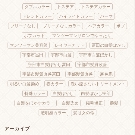
ダブルカラー
トステア
トステアカラー
トレンドカラー
ハイライトカラー
パーマ
ブリーチなし
ブリーチなしカラー
ヘアカラー
ボブ
ボブカット
マンツーマンサロンでゆったり
マンツーマン美容師
レイヤーカット
冨田の白髪ぼかし
宇部市冨田
宇部市白髪
宇部市白髪ぼかし
宇部市白髪ぼかし冨田
宇部市髪質改善
宇部市髪質改善冨田
宇部髪質改善
寒色系
明るい白髪染め
春カラー
洗い流さないトリートメント
特殊カラー
白髪ぼかし
白髪ぼかし宇部
白髪をぼかすカラー
白髪染め
縮毛矯正
艶髪
透明感カラー
髪は女の命
アーカイブ