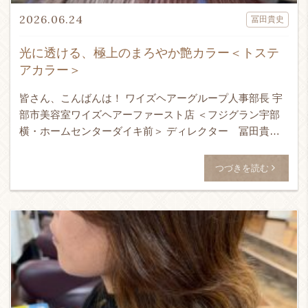
2026.06.24
冨田貴史
光に透ける、極上のまろやか艶カラー＜トステ
アカラー＞
皆さん、こんばんは！ ワイズヘアーグループ人事部長 宇
部市美容室ワイズヘアーファースト店 ＜フジグラン宇部
横・ホームセンターダイキ前＞ ディレクター 冨田貴史
です！！！ 24時間365日ネット予約受付可能！ ↓ WEB予
[…]
つづきを読む