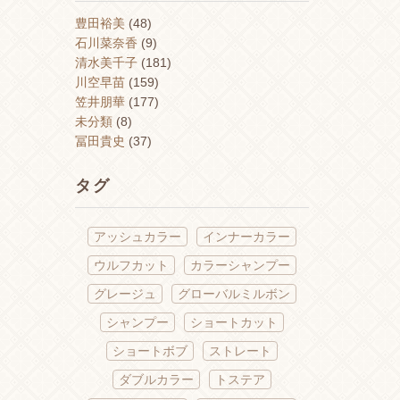
豊田裕美
(48)
石川菜奈香
(9)
清水美千子
(181)
川空早苗
(159)
笠井朋華
(177)
未分類
(8)
冨田貴史
(37)
タグ
アッシュカラー
インナーカラー
ウルフカット
カラーシャンプー
グレージュ
グローバルミルボン
シャンプー
ショートカット
ショートボブ
ストレート
ダブルカラー
トステア