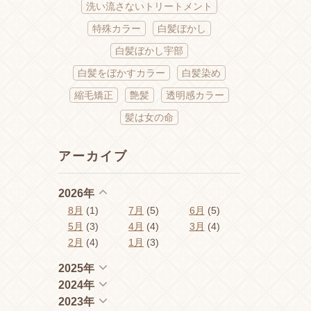
洗い流さないトリートメント
特殊カラー
白髪ぼかし
白髪ぼかし宇部
白髪をぼかすカラー
白髪染め
縮毛矯正
艶髪
透明感カラー
髪は女の命
アーカイブ
2026年
8月
(1)
7月
(5)
6月
(5)
5月
(3)
4月
(4)
3月
(4)
2月
(4)
1月
(3)
2025年
2024年
2023年