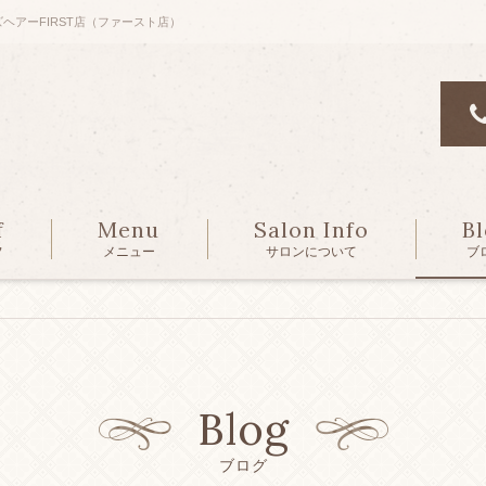
ズヘアーFIRST店（ファースト店）
f
Menu
Salon Info
B
フ
メニュー
サロンについて
ブ
Blog
ブログ