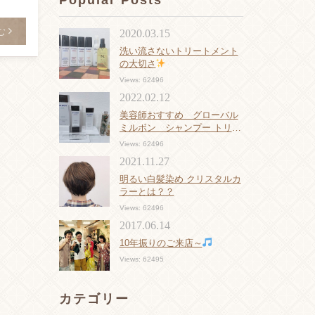
Popular Posts
む
2020.03.15
洗い流さないトリートメント
の大切さ
Views: 62496
2022.02.12
美容師おすすめ グローバル
ミルボン シャンプー トリー
トメント
Views: 62496
2021.11.27
明るい白髪染め クリスタルカ
ラーとは？？
Views: 62496
2017.06.14
10年振りのご来店～
Views: 62495
カテゴリー