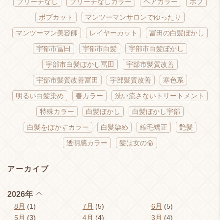
ブリーチなし
ブリーチなしカラー
ヘアカラー
ボブ
ボブカット
マンツーマンサロンでゆったり
マンツーマン美容師
レイヤーカット
冨田の白髪ぼかし
宇部市冨田
宇部市白髪
宇部市白髪ぼかし
宇部市白髪ぼかし冨田
宇部市髪質改善
宇部市髪質改善冨田
宇部髪質改善
寒色系
明るい白髪染め
春カラー
洗い流さないトリートメント
特殊カラー
白髪ぼかし
白髪ぼかし宇部
白髪をぼかすカラー
白髪染め
縮毛矯正
艶髪
透明感カラー
髪は女の命
アーカイブ
2026年
8月
(1)
7月
(5)
6月
(5)
5月
(3)
4月
(4)
3月
(4)