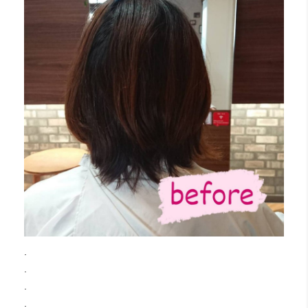
.
.
.
.