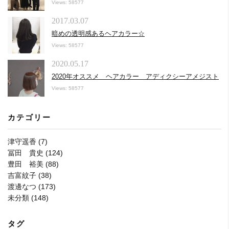
Views: 58577
2017.03.07
暗めの透明感あるヘアカラー☆
Views: 58577
2020.05.17
2020年オススメ ヘアカラー アディクシーアメジスト
Views: 58577
カテゴリー
津守遥香
(7)
冨田 貴史
(124)
豊田 裕美
(88)
吉富紋子
(38)
渡邊なつ
(173)
未分類
(148)
タグ