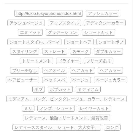
http://tokio.tokyo/phone/index.html
アッシュカラー
アッシュベージュ
アップスタイル
アディクシーカラー
エヌドット
グラデーション
ショートカット
ショートスタイル、パーマ
ショートヘア
ショートボブ
スタイリング
ストレート
スモーク
ダブルカラー
トリートメント
ドライヤー
ブリーチあり
ブリーチなし
ヘアオイル
ヘアカット
ヘアカラー
ヘアビューザー
ヘッドスパ
ベージュ
ベージュカラー
ボブ
ボブカット
ミディアム
ミディアム、ロング、ピンクグレージュ、カラー、レディース
ミリ
メンズ、ショート
レイヤーカット
レディース、酸熱トリートメント、髪質改善
レディーススタイル、 ショート、大人女子、
ロング