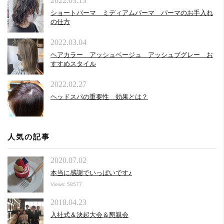
2022.03.13
ショートパーマ ミディアムパーマ パーマのお手入れ
の仕方
2022.03.04
ヘアカラー アッシュベージュ アッシュブグレー お
すすめスタイル
2022.02.27
ヘッドスパの重要性 効果とは？
人気の記事
2020.07.02
本当に感謝でいっぱいです♪
Views: 58577
2018.04.23
入社式＆決起大会＆懇親会