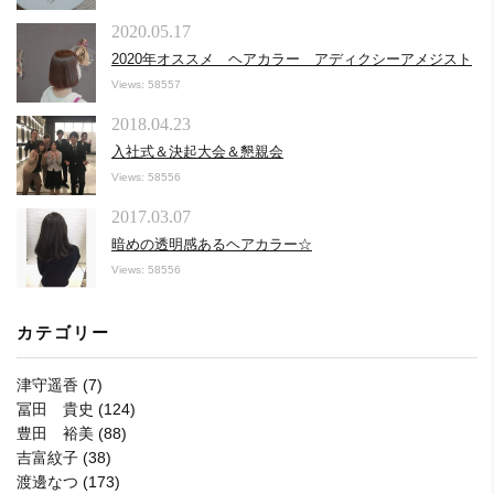
2020.05.17
2020年オススメ ヘアカラー アディクシーアメジスト
Views: 58557
2018.04.23
入社式＆決起大会＆懇親会
Views: 58556
2017.03.07
暗めの透明感あるヘアカラー☆
Views: 58556
カテゴリー
津守遥香
(7)
冨田 貴史
(124)
豊田 裕美
(88)
吉富紋子
(38)
渡邊なつ
(173)