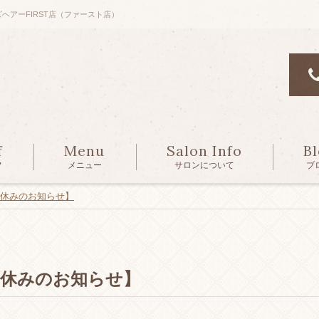
ズヘアーFIRST店（ファースト店）
f
Menu
Salon Info
B
フ
メニュー
サロンについて
ブ
お休みのお知らせ】
お休みのお知らせ】