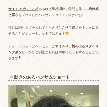
サイドはぱつっと感
あるけど量感調節で隙間を作って
透け感
と軽さ
をプラスしたハンサムショートです(^O^)／
襟足は
刈り上げ
を入れてすっきりとさせて
襟足をキレイ
に見
せることがショートカットではきます
ショートカットはヘアセットは
オイル
や、
艶の出るスタイリ
ング剤
をしっかりと馴染ませれば簡単にセットすることがで
きます
動きのあるハンサムショート