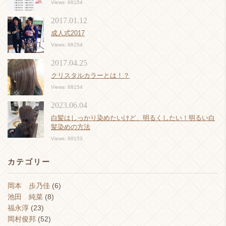
Views: 68154
2017.01.12
成人式2017
Views: 68154
2017.04.25
クリスタルカラーとは！？
Views: 68154
2023.06.04
白髪はしっかり染めたいけど、明るくしたい！明るい白
髪染めの方法
Views: 68153
カテゴリー
岡本 歩乃佳
(6)
池田 純菜
(8)
福永淳
(23)
岡村俊邦
(52)