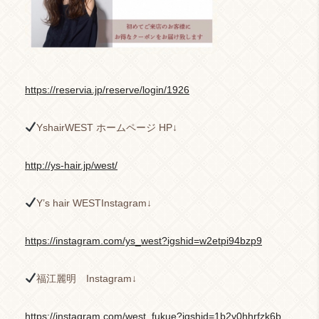
https://reservia.jp/reserve/login/1926
YshairWEST ホームページ HP↓
http://ys-hair.jp/west/
Y’s hair WESTInstagram↓
https://instagram.com/ys_west?igshid=w2etpi94bzp9
福江麗明 Instagram↓
https://instagram.com/west_fukue?igshid=1b2y0hhrfzk6b