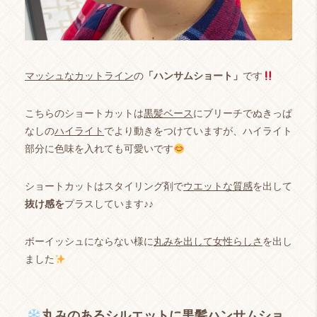
マッシュなカットライン
の
「ハンサムショート」
です
こちらのショートカットは
黒髪ベース
にブリーチでぬきっぱ
なしの
ハイライト
でより動きをつけていますが、ハイライト
部分に色味を入れても可愛いです
ショートカットはスタイリング剤で
ウエットな質感
を出して
抜け感を
プラスしています♪♪
ボーイッシュにならない様に
丸みを出して女性らしさ
を出し
ました
丸みのあるシルエットに黒髪ハンサムショ