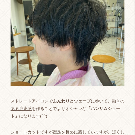
ストレートアイロンで
ふんわりとウェーブ
に巻いて、
動き
の
ある毛束感
を作ることでよりオシャレな
「ハンサムショー
ト」
になります(^^)
ショートカットですが襟足を長めに残していますが、短くし