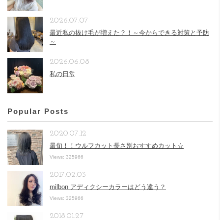
2026.07.07
最近私の抜け毛が増えた？！～今からできる対策と予防
～
2026.06.08
私の日常
Popular Posts
2020.07.12
最旬！！ウルフカット長さ別おすすめカット☆
Views: 325966
2017.02.03
milbon アディクシーカラーはどう違う？
Views: 325966
2018.01.27