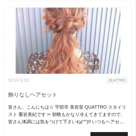
2019.11.01
QUATTRO
飾りなしヘアセット
皆さん、こんにちは☆ 宇部市 美容室 QUATTRO スタイリ
スト 重岩美紀です ‪✂︎‬ 朝晩もかなり冷えてきてますので、
皆さん体調には気をつけて下さいね(^^)!! いつもヘアセッ
トを任せて頂いてるaさん
今回は下 […]