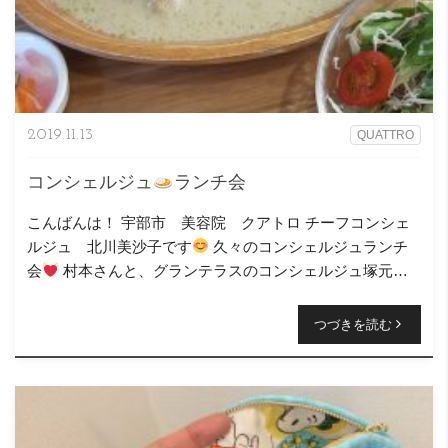
2019.11.13
QUATTRO
コンシェルジュ
ランチ会
こんばんは！ 宇部市 美容院 クアトロ チーフコンシェ
ルジュ 北川美沙子です
久々のコンシェルジュランチ
会
村本さんと、グランテラスのコンシェルジュ塚元さ
んの３人で行って参りました～
塚元さんは、初めて会
った時に「 […]
つづきを読む