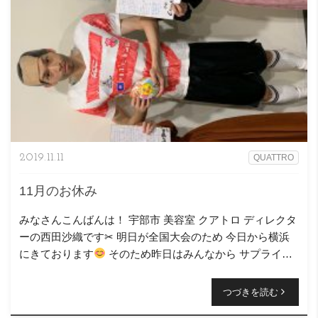
2019.11.11
QUATTRO
11月のお休み
みなさんこんばんは！ 宇部市 美容室 クアトロ ディレクタ
ーの西田沙織です‪✂︎‬ 明日が全国大会のため 今日から横浜
にきております
そのため昨日はみんなから サプライズ
で送り出して頂きました！ リーチしんご(笑) 詳 […]
つづきを読む