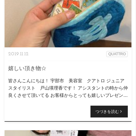
2019.11.12
QUATTRO
嬉しい頂き物☆
皆さんこんにちは！ 宇部市 美容室 クアトロ ジュニア
スタイリスト 戸山瑛理香です！ アシスタントの時から仲
良くさせて頂いてる お客様からとっても嬉しいプレゼント
（≧∇≦） 全部手縫いのポーチです！！！ 全部手縫いとは
思 […]
つづきを読む